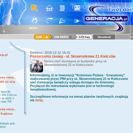
newsy
Download
H
Dodano: 2018-12-12 16:41
cja.pl
Poszerzamy zasięg - ul. Skowronkowa 21 Kiełczów
Nasza sieć dostępna w budynku przy ul.
Skowronkowej 21 w Kiełczowie.
Informujemy, iż w inwestycji "Kolorowa Polana - Granatowy"
ytaj więcej...
realizowanej przez PIM przy ul. Skowronkowej 21 w Kiełczowie
109-111-113a
sieć Generacja świadczy usługę dostępu do Internetu.
Przyłącze do mieszkania wykonane jest w technologii
światłowodowej.
 łącza do
ni 109-113a we
Szczegółowe informacje na temat planów taryfowych znajdują
 są taryfy o
się
tutaj
.
s oraz 700
ytaj więcej...
. Kajdasza
dynkach przy
ławiu