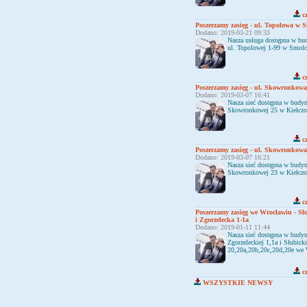
cz
Poszerzamy zasięg - ul. Topolowa w 
Dodano: 2019-03-21 09:33
Nasza usługa dostępna w bu
ul. Topolowej 1-99 w Smolc
cz
Poszerzamy zasięg - ul. Skowronkowa
Dodano: 2019-03-07 16:41
Nasza sieć dostępna w budyn
Skowronkowej 25 w Kiełczo
cz
Poszerzamy zasięg - ul. Skowronkowa
Dodano: 2019-03-07 16:21
Nasza sieć dostępna w budyn
Skowronkowej 23 w Kiełczo
cz
Poszerzamy zasięg we Wrocławiu - Sł
i Zgorzelecka 1-1a
Dodano: 2019-01-11 11:44
Nasza sieć dostępna w budyn
Zgorzeleckiej 1,1a i Słubicki
20,20a,20b,20c,20d,20e we 
cz
WSZYSTKIE NEWSY