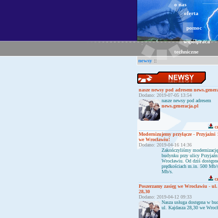
o nas
oferta
pomoc
współpraca
techniczne
newsy
::
nasze newsy pod adresem news.genera
Dodano: 2019-07-05 13:54
nasze newsy pod adresem
news.generacja.pl
cz
Modernizujemy przyłącze - Przyjaźni 
we Wrocławiu!
Dodano: 2019-04-16 14:36
Zakończyliśmy modernizację
budynku przy ulicy Przyjaź
Wrocławiu. Od dziś dostępne
prędkościach m.in. 500 Mb/
Mb/s.
cz
Poszerzamy zasięg we Wrocławiu - ul
28,30
Dodano: 2019-04-12 09:33
Nasza usługa dostępna w bu
ul. Kajdasza 28,30 we Wroc