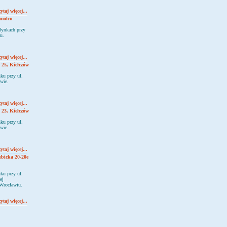
ytaj więcej...
Smolcu
dynkach przy
u.
ytaj więcej...
 25, Kiełczów
ku przy ul.
wie.
ytaj więcej...
 23, Kiełczów
ku przy ul.
wie.
ytaj więcej...
ubicka 20-20e
ku przy ul.
ej
Wrocławiu.
ytaj więcej...